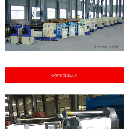
外贸出口成品区