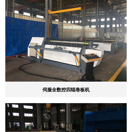
伺服全数控四辊卷板机